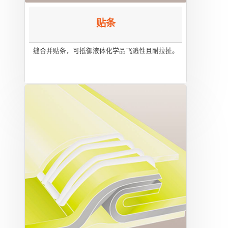
贴条
缝合并贴条，可抵御液体化学品飞溅性且耐拉扯。