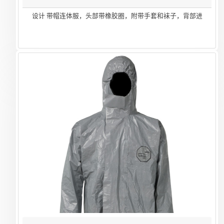
设计 带帽连体服，头部带橡胶圈，附带手套和袜子，背部进