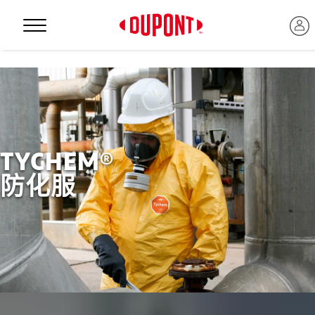
Personal Protection
TYCHEM®
防化服
™