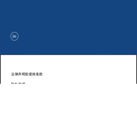
法律声明和使用条款
隐私声明
网站地图
有效性
©
™
™
SM
®
2020 杜邦公司。杜邦
、杜邦椭圆形标志以及所有标注有
、
或
的商标和
服务标识均为杜邦公司的关联公司所有（除非另外注明）。