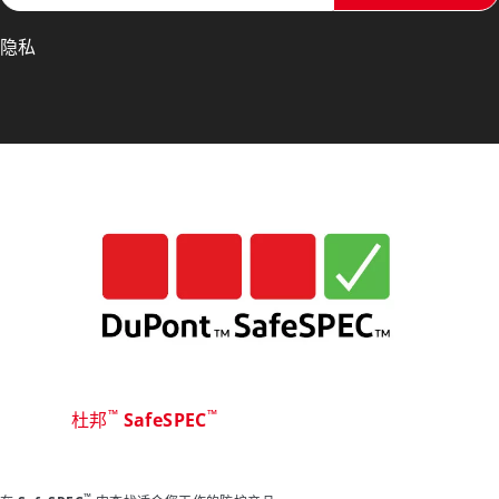
隐私
™
™
杜邦
SafeSPEC
™