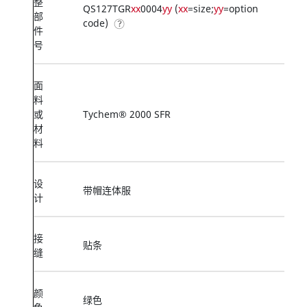
整
QS127TGR
xx
0004
yy
(
xx
=size;
yy
=option
部
code)
件
号
面
料
或
Tychem® 2000 SFR
材
料
设
带帽连体服
计
接
贴条
缝
颜
绿色