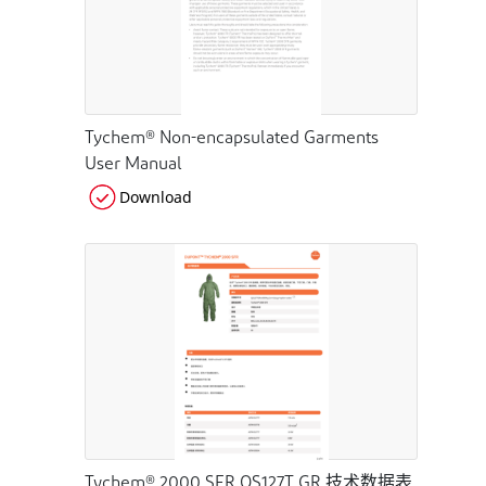
Tychem® Non-encapsulated Garments
User Manual
Download
Tychem® 2000 SFR QS127T GR 技术数据表