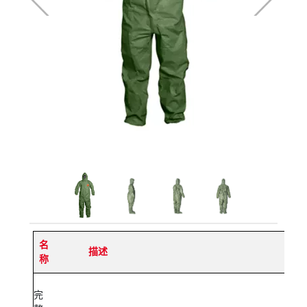
名
描述
称
完