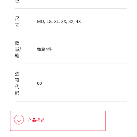
色
尺
MD, LG, XL, 2X, 3X, 4X
寸
数
量/
每箱4件
箱
选
项
00
代
码
产品描述