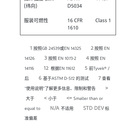
(纬向)
D5034
服装可燃性
16 CFR
Class 1
1610
1
2
按照GB 24539或EN 14325
按照 EN
3
4
14126
按照 EN 1073-2
按照 EN
12
5
14116
根据EN 11612
前Tyvek® /
6
7
后
基于ASTM D-572 的测试
查看
>
“使用说明”了解更多信息、限制和警告
<
<=
大于
小于
Smaller than or
N/A
STD DEV
equal to
不适用
标
准偏差