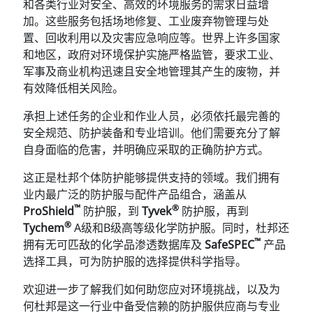
和各类行业对安全、高效的环境服务的需求日益增
加。这些服务包括场地修复、工业废弃物管理与处
置、回收利用以及灾害应急响应等。世界上许多国家
和地区，政府对环境保护实施严格监管，要求工业、
军事及商业机构迅速且安全地管理其产生的废物，并
有效降低相关风险。
承担上述任务的企业和作业人员，必须依托最完善的
安全规范、防护装备和专业培训。他们需要充分了解
自身面临的危害，并明确应采取的正确防护方式。
这正是杜邦个体防护能够提供支持的领域。我们拥有
业内最广泛的防护服与配件产品组合，涵盖从
™
®
ProShield
防护服，到
Tyvek
防护服，再到
®
Tychem
A级和B级高等级化学防护服。同时，杜邦还
™
拥有无可匹敌的化学品渗透数据库及
SafeSPEC
产品
选择工具，可为防护服的选择提供科学指导。
欢迎进一步了解我们如何助您应对环境挑战，以及为
何杜邦是这一行业中备受信赖的防护服供应商与专业