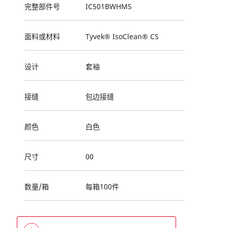
完整部件号
IC501BWHMS
面料或材料
Tyvek® IsoClean® CS
设计
套袖
接缝
包边接缝
颜色
白色
尺寸
00
数量/箱
每箱100件