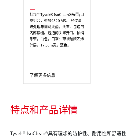
杜邦™ Tyvek® IsoClean®头罩/口
罩组合，型号9820 MS。 经过清
洁处理与伽马灭菌。头罩：包边的
内部接缝。包边的头罩开口。抽绳
系带。白色。口罩：带褶皱聚乙烯
外层。17.5cm宽。蓝色。
了解更多信息
特点和产品详情
Tyvek® IsoClean®具有理想的防护性、耐用性和舒适性