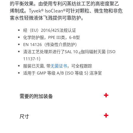
的平衡效果。由使用专利闪蒸纺丝工艺的高密度聚乙
烯制成。Tyvek® IsoClean®可针对颗粒、微生物和非危
害水性轻微液体飞溅提供可靠防护。
经（EU）2016/425法规认证
化学防护服，PPE III类，6-B型
EN 14126（传染性介质防护）
清洁工艺处理并进行了SAL 10
伽玛辐射灭菌 (ISO
-6
11137-1)
服装已灭菌, 带
无菌证书
，可全程跟踪
适用于 GMP 等级 A/B (ISO 等级 5) 洁净室
需要的附加装备
尺寸