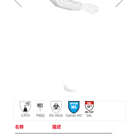
CATIII
PB[6]
EN 14126
Option MS
SAL
名称
描述