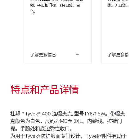
领。子母扣门襟。3只口袋。白
线。无口袋。白色
色。
了解更多信息
了解更多信息
特点和产品详情
杜邦™ Tyvek® 400 连帽夹克, 型号TY671 SW。带帽夹
克颜色为白色，尺码为MD至 2XL。内缝线。拉链门
襟。手腕处和底边弹性收口。
为用于Tyvek®防护服而专门设计， Tyvek®附件有助于