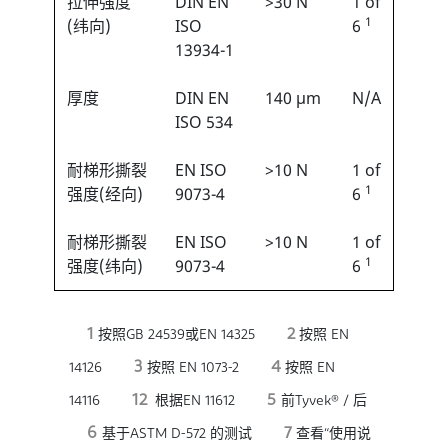
拉伸强度
DIN EN
>30 N
1 of
1
(纬向)
ISO
6
13934-1
厚度
DIN EN
140 µm
N/A
ISO 534
耐梯形撕裂
EN ISO
>10 N
1 of
1
强度(经向)
9073-4
6
耐梯形撕裂
EN ISO
>10 N
1 of
1
强度(纬向)
9073-4
6
1
2
按照GB 24539或EN 14325
按照 EN
3
4
14126
按照 EN 1073-2
按照 EN
12
5
14116
根据EN 11612
前Tyvek® / 后
6
7
基于ASTM D-572 的测试
查看“使用说