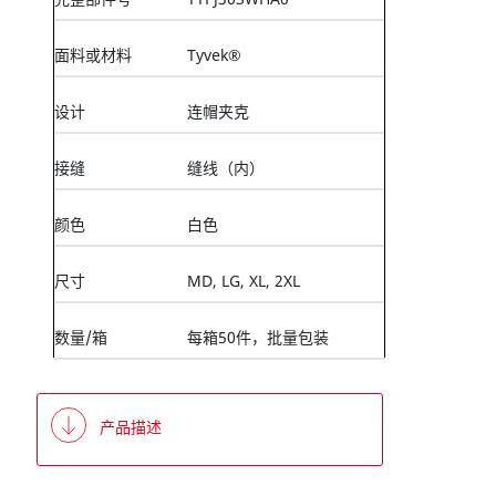
面料或材料
Tyvek®
设计
连帽夹克
接缝
缝线（内）
颜色
白色
尺寸
MD, LG, XL, 2XL
数量/箱
每箱50件，批量包装
产品描述