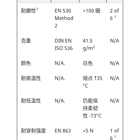
7
耐磨性
EN 530
>100 圈
2 of
1
Method
6
2
克重
DIN EN
41.5
N/A
2
ISO 536
g/m
颜色
N/A.
白色
N/A
耐高温性
N/A.
熔点 ˜135
N/A
°C
耐低温性
N/A.
仍能保
N/A
持柔韧
性 -73°C
耐穿刺强度
EN 863
>5 N
1 of
1
6