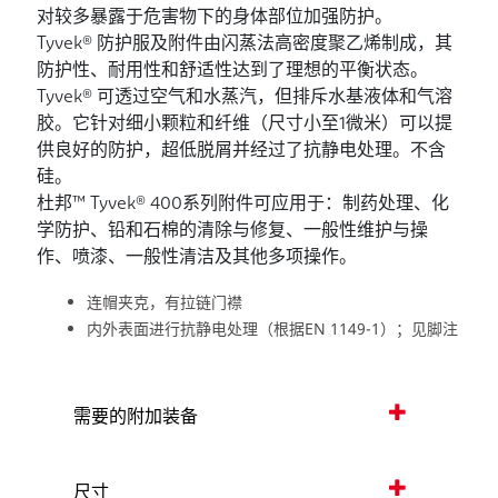
对较多暴露于危害物下的身体部位加强防护。
Tyvek® 防护服及附件由闪蒸法高密度聚乙烯制成，其
防护性、耐用性和舒适性达到了理想的平衡状态。
Tyvek® 可透过空气和水蒸汽，但排斥水基液体和气溶
胶。它针对细小颗粒和纤维（尺寸小至1微米）可以提
供良好的防护，超低脱屑并经过了抗静电处理。不含
硅。
杜邦™ Tyvek® 400系列附件可应用于：制药处理、化
学防护、铅和石棉的清除与修复、一般性维护与操
作、喷漆、一般性清洁及其他多项操作。
连帽夹克，有拉链门襟
内外表面进行抗静电处理（根据EN 1149-1）；见脚注
需要的附加装备
尺寸