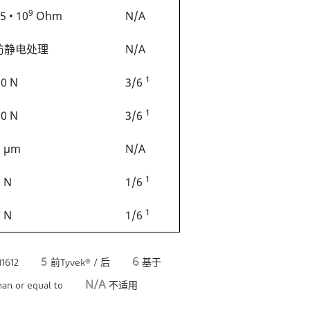
9
,5 • 10
Ohm
N/A
防静电处理
N/A
1
0 N
3/6
1
0 N
3/6
5 µm
N/A
1
 N
1/6
1
 N
1/6
5
6
1612
前Tyvek® / 后
基于
N/A
an or equal to
不适用