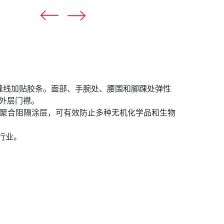
-3XL。缝线加贴胶条。面部、手腕处、腰围和脚踝处弹性
外层门襟。
度和一种聚合阻隔涂层，可有效防止多种无机化学品和生物
置行业。