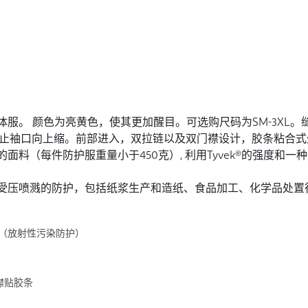
 CHZ5。带帽连体服。 颜色为亮黄色，使其更加醒目。可选购尺码为SM
止袖口向上缩。前部进入，双拉链以及双门襟设计，胶条粘合式
、耐用的面料（每件防护服重量小于450克）, 利用Tyvek®的强
对喷溅或受压喷溅的防护，包括纸浆生产和造纸、食品加工、化学品处
3-2（放射性污染防护）
襟贴胶条