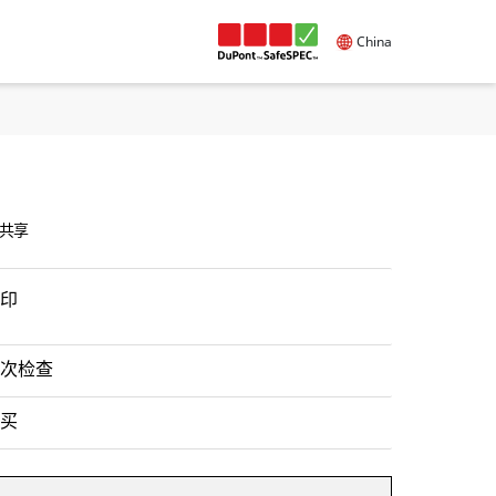
China
共享
印
次检查
买