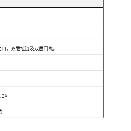
袖口，双层拉链及双层门襟。
, 3X
装