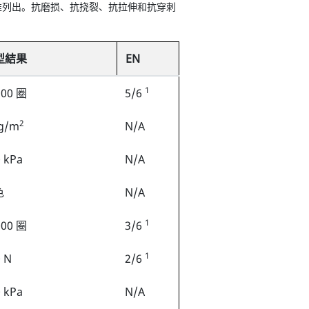
准列出。抗磨损、抗挠裂、抗拉伸和抗穿刺
型結果
EN
1
500 圈
5/6
2
 g/m
N/A
 kPa
N/A
色
N/A
1
000 圈
3/6
1
 N
2/6
 kPa
N/A