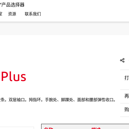
EC™产品选择器
室
资源
联系我们
Plus
打
再
。缝线加贴胶条。双层袖口。拇指环。手腕处、脚踝处、面部和腰部弹性收口。
购