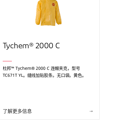
Tychem® 2000 C
Tyc
杜邦™ Tychem® 2000 C 连帽夹克，型号
杜邦™ T
TC671T YL。缝线加贴胶条。无口袋。黄色。
YL。
了解更多信息
了解更