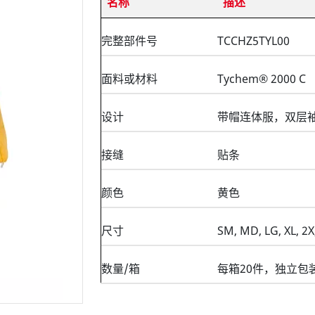
名称
描述
完整部件号
TCCHZ5TYL00
面料或材料
Tychem® 2000 C
设计
带帽连体服，双层
接缝
贴条
颜色
黄色
尺寸
SM, MD, LG, XL, 2X
数量/箱
每箱20件，独立包