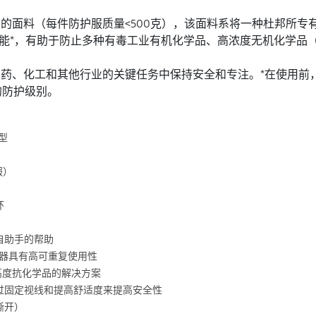
轻、耐用的面料（每件防护服质量<500克），该面料系将一种杜邦所专
能*，有助于防止多种有毒工业有机化学品、高浓度无机化学品
工人在如制药、化工和其他行业的关键任务中保持安全和专注。*在使
需的防护级别。
B型
服）
环
自助手的帮助
节器具有高可重复使用性
高度抗化学品的解决方案
过固定视线和提高舒适度来提高安全性
撕开）