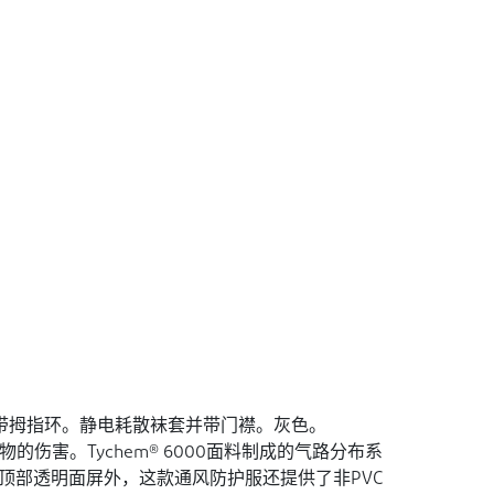
层袖口附带拇指环。静电耗散袜套并带门襟。灰色。
污染物的伤害。Tychem® 6000面料制成的气路分布系
顶部透明面屏外，这款通风防护服还提供了非PVC