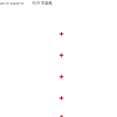
N/A
an or equal to
不适用