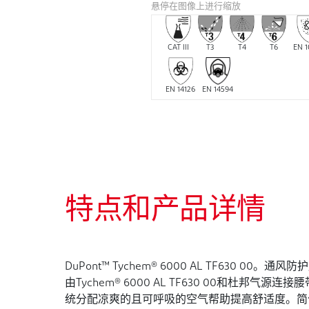
悬停在图像上进行缩放
CAT III
T3
T4
T6
EN 1
EN 14126
EN 14594
特点和产品详情
DuPont™ Tychem® 6000 AL TF6
由Tychem® 6000 AL TF630 00和杜邦
统分配凉爽的且可呼吸的空气帮助提高舒适度。简