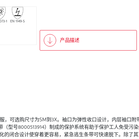
073-1
EN 1149-5
产品描述
30 00。通风防护服，可选购尺寸为SM到3X。袖口为弹性收口设计，内
气源连接腰带（型号8000513914）制成的保护系统有助于保护工人免受
化的闭合设计使穿着更容易，紧急逃生条带可快速脱下。除了其