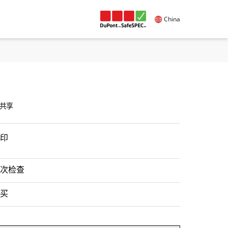
China
共享
印
次检查
买