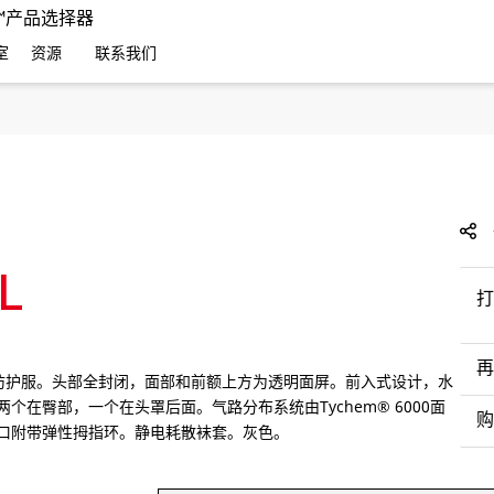
EC™产品选择器
室
资源
联系我们
L
打
再
0。接缝贴条通风防护服。头部全封闭，面部和前额上方为透明面屏。前入式设计，水
在臀部，一个在头罩后面。气路分布系统由Tychem® 6000面
购
口附带弹性拇指环。静电耗散袜套。灰色。