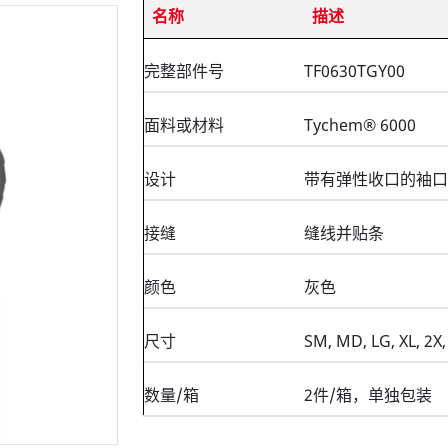
名称
描述
完整部件号
TF0630TGY00
面料或材料
Tychem® 6000
设计
带有弹性收口的袖口
接缝
缝线并贴条
颜色
灰色
尺寸
SM, MD, LG, XL, 2X,
数量/箱
2件/箱，单独包装