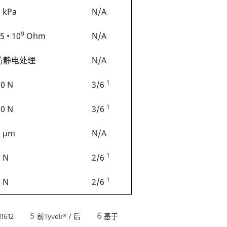
 kPa
N/A
9
,5 • 10
Ohm
N/A
防静电处理
N/A
1
0 N
3/6
1
0 N
3/6
0 µm
N/A
1
 N
2/6
1
 N
2/6
5
6
1612
前Tyvek® / 后
基于