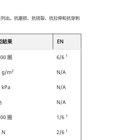
准列出。抗磨损、抗挠裂、抗拉伸和抗穿刺
型結果
EN
1
000 圈
6/6
2
0 g/m
N/A
 kPa
N/A
色
N/A
1
000 圈
1/6
1
 N
2/6