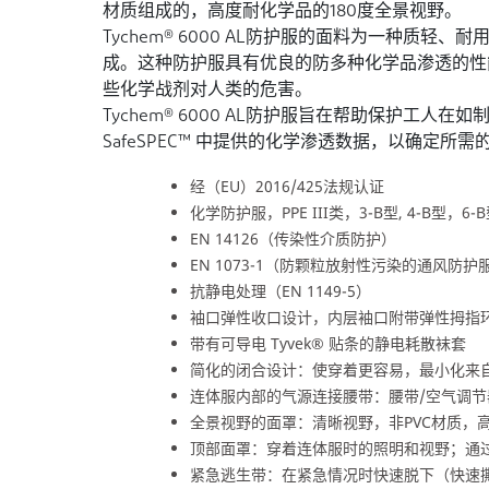
材质组成的，高度耐化学品的180度全景视野。
Tychem® 6000 AL防护服的面料为一种质
成。这种防护服具有优良的防多种化学品渗透的性
些化学战剂对人类的危害。
Tychem® 6000 AL防护服旨在帮助保护
SafeSPEC™ 中提供的化学渗透数据，以确定所
经（EU）2016/425法规认证
化学防护服，PPE III类，3-B型, 4-B型，6-
EN 14126（传染性介质防护）
EN 1073-1（防颗粒放射性污染的通风防护
抗静电处理（EN 1149-5）
袖口弹性收口设计，内层袖口附带弹性拇指
带有可导电 Tyvek® 贴条的静电耗散袜套
简化的闭合设计：使穿着更容易，最小化来
连体服内部的气源连接腰带：腰带/空气调
全景视野的面罩：清晰视野，非PVC材质，
顶部面罩：穿着连体服时的照明和视野；通
紧急逃生带：在紧急情况时快速脱下（快速