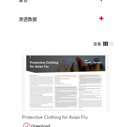
警告
渗透数据
查看:
Protective Clothing for Avian Flu
Download