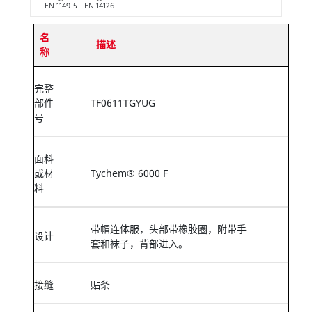
EN 1149-5
EN 14126
名
描述
称
完整
部件
TF0611TGYUG
号
面料
或材
Tychem® 6000 F
料
带帽连体服，头部带橡胶圈，附带手
设计
套和袜子，背部进入。
接缝
贴条