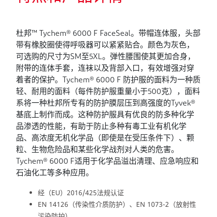
杜邦™ Tychem® 6000 F FaceSeal。带帽连体服，头部
带有橡胶圈使得呼吸器可以紧紧贴合。颜色为灰色，
可选购的尺寸为SM至5XL。弹性腰围使其更加合身，
附带的连体手套，连袜以及背部入口，有效增强对穿
着者的保护。Tychem® 6000 F 防护服的面料为一种质
轻、耐用的面料（每件防护服重量小于500克），面料
系将一种杜邦所专有的防护膜层压到高强度的Tyvek®
基底上制作而成。这种防护服具有优良的防多种化学
品渗透的性能，有助于防止多种有毒工业有机化学
品、高浓度无机化学品（即使是在受压条件下）、颗
粒、生物危险品和某些化学战剂对人类的危害。
Tychem® 6000 F适用于化学品溢出清理、应急响应和
石油化工等多种应用。
经（EU）2016/425法规认证
EN 14126（传染性介质防护）、EN 1073-2（放射性
污染防护）