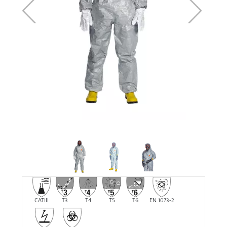
CATIII
T3
T4
T5
T6
EN 1073-2