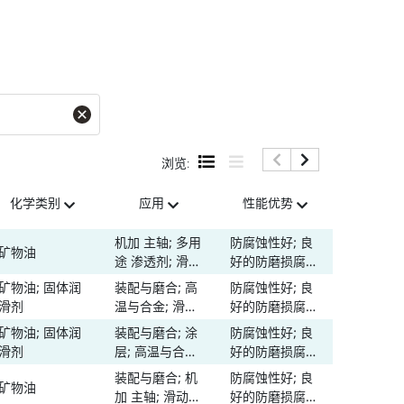
浏览:
化学类别
应用
性能优势
基础油粘
@40°C
机加 主轴; 多用
防腐蚀性好; 良
矿物油
110
途 渗透剂; 滑动
好的防磨损腐蚀
轴承、衬套和套
性; 良好的抗氧
矿物油; 固体润
装配与磨合; 高
防腐蚀性好; 良
-
筒; 传动丝杠;
化性; 耐水性好;
滑剂
温与合金; 滑轨
好的防磨损腐蚀
滚动轴承; 滑轨
高承载能力; 高
和轨道; 螺纹连
性; 高承载能力;
矿物油; 固体润
装配与磨合; 涂
防腐蚀性好; 良
和轨道
速性能; 抗磨损
-
接 紧固件
高粘性和附着
滑剂
层; 高温与合金;
好的防磨损腐蚀
性高; 低速性能
力; 温度范围宽
滑轨和轨道; 螺
性; 高承载能力;
装配与磨合; 机
防腐蚀性好; 良
矿物油
-
纹连接 紧固件
高粘性和附着
加 主轴; 滑动轴
好的防磨损腐蚀