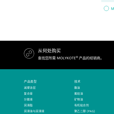
M
从何处购买
®
查找您所需 MOLYKOTE
产品的经销商。
产品类型
技术
减摩涂层
酯油
复合膏
氟硅油
分散液
矿物油
润滑脂
有机粘合剂
润滑油与润滑液
聚乙二醇 (PAG)