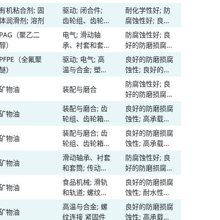
力; 温度范围宽
承、衬套和套
性; 高承载能力;
有机粘合剂; 固
驱动; 闭合件;
耐化学性好; 防
-
筒; 传动丝杠;
高温性能; 抗磨
体润滑剂; 溶剂
齿轮组、齿轮
腐蚀性好; 良好
滑轨和轨道; 螺
损性高; 低速性
箱、泵; 降噪减
的防磨损腐蚀
PAG（聚乙二
电气; 滑动轴
防腐蚀性好; 良
纹连接 紧固件
能
-
振; 滑动轴承、
性; 高承载能力;
醇）
承、衬套和套
好的防磨损腐蚀
衬套和套筒; 传
高温性能; 抗磨
筒; 塑料润滑;
性; 良好的塑料
PFPE（全氟聚
驱动; 电气; 高
良好的防磨损腐
动丝杠; 滑轨和
损性高; 低温性
-
橡胶和弹性体润
和橡胶兼容性;
醚）
温与合金; 塑料
蚀性; 良好的抗
轨道; 弹簧 卡
能; 温度范围宽
滑
高温性能; 温度
润滑; 滚动轴承
氧化性; 良好的
簧; 螺纹连接 紧
防腐蚀性好; 良
范围宽
矿物油
装配与磨合
-
塑料和橡胶兼容
固件
好的防磨损腐蚀
性; 高温性能;
性; 温度范围宽
装配与磨合; 齿
良好的防磨损腐
温度范围宽
矿物油
-
轮组、齿轮箱、
蚀性; 高承载能
泵; 机加 主轴;
力; 高温性能;
装配与磨合; 齿
良好的防磨损腐
矿物油
-
滑动轴承、衬套
抗磨损性高; 低
轮组、齿轮箱、
蚀性; 高承载能
和套筒; 滑轨和
速性能; 温度范
泵; 机加 主轴;
力; 高温性能;
滑动轴承、衬套
防腐蚀性好; 良
轨道; 螺纹连接
围宽
矿物油
265
滑动轴承、衬套
低速性能; 温度
和套筒; 传动丝
好的防磨损腐蚀
紧固件
和套筒; 滑轨和
范围宽
杠; 滚动轴承;
性; 高承载能力;
食品机械; 滑轨
良好的防磨损腐
轨道; 螺纹连接
矿物油
-
滑轨和轨道
高速性能; 高粘
和轨道; 螺纹连
蚀性; 耐水性好;
紧固件
性和附着力; 抗
接 紧固件
高承载能力; 高
高温与合金; 螺
良好的防磨损腐
磨损性高; 低速
矿物油
-
速性能; 抗磨损
纹连接 紧固件
蚀性; 高承载能
性能