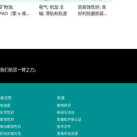
性高; 温度范围
力; 高温性能;
矿物油;
电气; 机加 主
防腐蚀性好; 良
宽
-
抗磨损性高; 脱
PAO（聚 α 烯
轴; 滑轨和轨道
好的防磨损腐蚀
模特性; 温度范
烃）
性; 耐水性好;
围宽
高承载能力; 高
粘性和附着力
我们助您一臂之力。
性能优势
资源
介电强度
案例研究
耐化学性好
新闻与活动
防腐蚀性好
质量和环境认证
防微动磨损性好
技术文件
良好的抗氧化性
查看所有资源