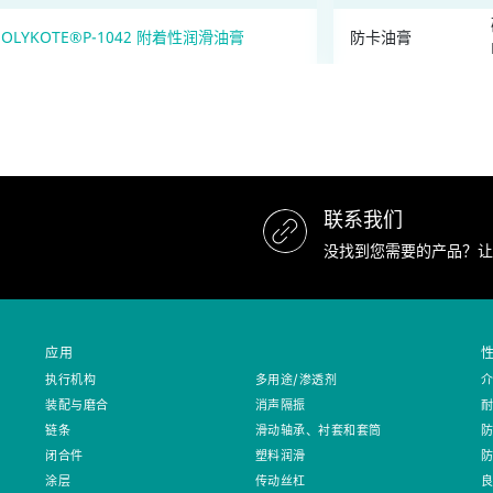
OLYKOTE®P-1042 附着性润滑油膏
防卡油膏
联系我们
没找到您需要的产品？让
应用
执行机构
多用途/渗透剂
装配与磨合
消声隔振
链条
滑动轴承、衬套和套筒
闭合件
塑料润滑
涂层
传动丝杠