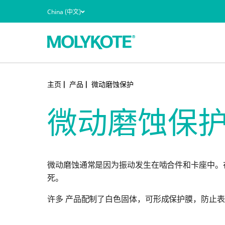
China (中文)
主页
产品
微动磨蚀保护
产品类型
案例研究
技术
新闻与活动
微动磨蚀保
市场
质量和环境认证
应用
技术文件
性能优势
查看所有资源
微动磨蚀通常是因为振动发生在啮合件和卡座中。
死。
®
所有 MOLYKOTE
产品
许多
产品配制了白色固体，可形成保护膜，防止表