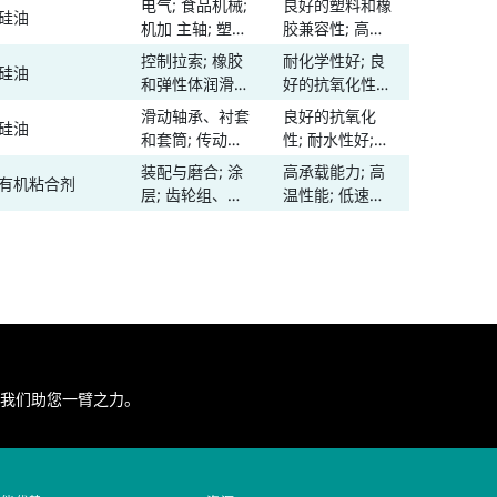
电气; 食品机械;
良好的塑料和橡
宽
硅油
-
橡胶和弹性体润
性
机加 主轴; 塑料
胶兼容性; 高承
滑; 滑轨和轨道
润滑; 橡胶和弹
载能力; 脱模特
控制拉索; 橡胶
耐化学性好; 良
硅油
-
性体润滑; 滑轨
性
和弹性体润滑;
好的抗氧化性;
和轨道
阀门、填料、密
良好的塑料和橡
滑动轴承、衬套
良好的抗氧化
硅油
≈100
封件和 O 型圈
胶兼容性; 耐水
和套筒; 传动丝
性; 耐水性好;
性好; 高温性能;
杠; 滚动轴承;
高承载能力; 抗
装配与磨合; 涂
高承载能力; 高
低温性能; 脱模
有机粘合剂
-
滑轨和轨道
磨损性高; 低温
层; 齿轮组、齿
温性能; 低速性
特性; 温度范围
性能; 温度范围
轮箱、泵; 滑动
能; 低温性能;
宽
宽
轴承、衬套和套
温度范围宽
筒; 滑轨和轨道;
螺纹连接 紧固
件
我们助您一臂之力。