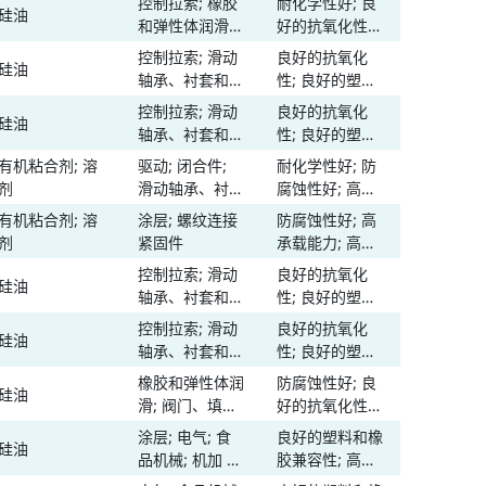
控制拉索; 橡胶
耐化学性好; 良
硅油
-
弹簧 卡簧
温度范围宽
和弹性体润滑;
好的抗氧化性;
阀门、填料、密
良好的塑料和橡
控制拉索; 滑动
良好的抗氧化
硅油
76
封件和 O 型圈
胶兼容性; 耐水
轴承、衬套和套
性; 良好的塑料
性好; 高粘性和
筒; 塑料润滑;
和橡胶兼容性;
控制拉索; 滑动
良好的抗氧化
附着力; 高温性
硅油
76
传动丝杠; 滚动
耐水性好; 低温
轴承、衬套和套
性; 良好的塑料
能; 低温性能;
轴承; 橡胶和弹
性能; 温度范围
筒; 塑料润滑;
和橡胶兼容性;
脱模特性; 温度
有机粘合剂; 溶
驱动; 闭合件;
耐化学性好; 防
性体润滑; 滑轨
宽
-
传动丝杠; 滚动
耐水性好; 低温
范围宽
剂
滑动轴承、衬套
腐蚀性好; 高承
和轨道
轴承; 橡胶和弹
性能; 温度范围
和套筒; 传动丝
载能力; 高温性
有机粘合剂; 溶
涂层; 螺纹连接
防腐蚀性好; 高
性体润滑; 滑轨
宽
-
杠; 滑轨和轨道;
能; 抗磨损性高;
剂
紧固件
承载能力; 高温
和轨道
螺纹连接 紧固
低温性能; 温度
性能; 抗磨损性
控制拉索; 滑动
良好的抗氧化
件
范围宽
硅油
84
高; 低温性能;
轴承、衬套和套
性; 良好的塑料
温度范围宽
筒; 塑料润滑;
和橡胶兼容性;
控制拉索; 滑动
良好的抗氧化
硅油
84
传动丝杠; 滚动
耐水性好; 高温
轴承、衬套和套
性; 良好的塑料
轴承; 橡胶和弹
性能; 温度范围
筒; 塑料润滑;
和橡胶兼容性;
橡胶和弹性体润
防腐蚀性好; 良
性体润滑; 滑轨
宽
硅油
76
传动丝杠; 滚动
耐水性好; 高温
滑; 阀门、填
好的抗氧化性;
和轨道
轴承; 橡胶和弹
性能; 温度范围
料、密封件和
良好的塑料和橡
涂层; 电气; 食
良好的塑料和橡
性体润滑; 滑轨
宽
硅油
-
O 型圈
胶兼容性; 低温
品机械; 机加 主
胶兼容性; 高承
和轨道
性能; 温度范围
轴; 塑料润滑;
载能力; 脱模特