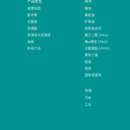
产品类型
技术
减摩涂层
酯油
复合膏
氟硅油
分散液
矿物油
润滑脂
有机粘合剂
润滑油与润滑液
聚乙二醇 (PAG)
油膏
聚α烯烃 (PAO)
所有产品
全氟聚醚 (PFPE)
聚异丁烯
硅油
溶剂
固体润滑剂
市场
汽车
工业