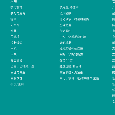
应用
执行机构
多用途/渗透剂
装配与磨合
消声隔振
链条
滑动轴承、衬套和套筒
闭合件
塑料润滑
涂层
传动丝杠
压缩机
工作于化学反应环境
控制线缆
滚动轴承
电机
橡胶和弹性体润滑
电气
滑轨、导轨和轨道
食品机械
弹簧/卡簧
齿轮、齿轮箱、泵
螺纹连接/紧固件
高温与合金
真空系统和真空泵
高腐蚀性
阀门、填料、密封件和 O 型圈
机加/主轴