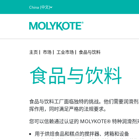
China (中文)
主页
市场
工业市场
食品与饮料
产品类型
案例研究
技术
新闻与活动
食品与饮料
市场
质量和环境认证
应用
技术文件
食品与饮料工厂面临独特的挑战。他们需要润滑剂
性能优势
查看所有资源
挥作用，同时满足严格的法规要求。
®
所有 MOLYKOTE
产品
您可以信赖通过认证的 MOLYKOTE® 特种润
用于烘焙食品和糕点的搅拌器、烤箱和设备