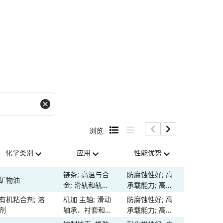
浏览:
化学类别
应用
性能优势
基础油粘
@40°C
链条; 高温与合
防腐蚀性好; 高
矿物油
-
金; 滑轨和轨道;
承载能力; 高温
螺纹连接 紧固
性能; 温度范围
有机粘合剂; 溶
机加 主轴; 滑动
防腐蚀性好; 高
-
件
宽
剂
轴承、衬套和套
承载能力; 高温
筒; 滑轨和轨道;
性能; 低温性能;