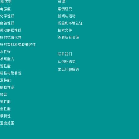
性能优势
资源
介电强度
案例研究
耐化学性好
新闻与活动
防腐蚀性好
质量和环境认证
防微动磨损性好
技术文件
良好的抗氧化性
查看所有资源
良好的塑料和橡胶兼容性
耐水性好
联系我们
高承载能力
从何处购买
高速性能
常见问题解答
高粘性与附着性
高温性能
抗磨损性高
低噪音
低速性能
低温性能
脱模特性
宽温度范围