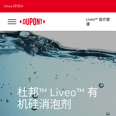
China (中文)
Liveo™ 医疗健
康
杜邦™ Liveo™ 有
机硅消泡剂