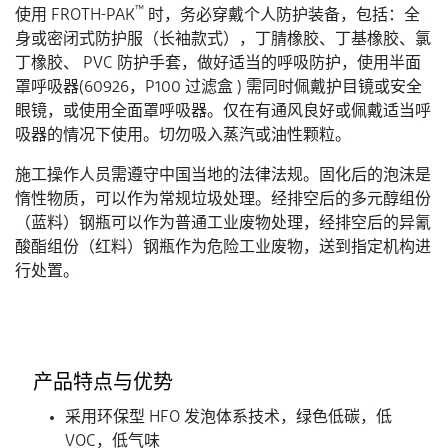
™
使用 FROTH-PAK
时，务必穿戴个人防护装备，包括：全
身或密闭式防护服（长袖款式），丁腈橡胶、丁基橡胶、氯
丁橡胶、 PVC 防护手套，做好适当的呼吸防护，使用半面
罩呼吸器(60926，P100 过滤盒 ) 需同时佩戴护目镜或安全
眼镜，或使用全面罩呼吸器。仅在有通风良好或佩戴适当呼
吸器的情况下使用。切勿吸入蒸汽或油性颗粒。
施工操作人员需遵守中国当地的法律法规。固化后的泡沫是
惰性物质，可以作为常规垃圾处理。经排空后的多元醇组份
（蓝料）钢瓶可以作为普通工业废物处理，经排空后的异氰
酸酯组份（红料）钢瓶作为危险工业废物，送到指定机构进
行处置。
产品特点与优势
采用环保型 HFO 发泡体系技术，绿色低碳，低
VOC，低气味