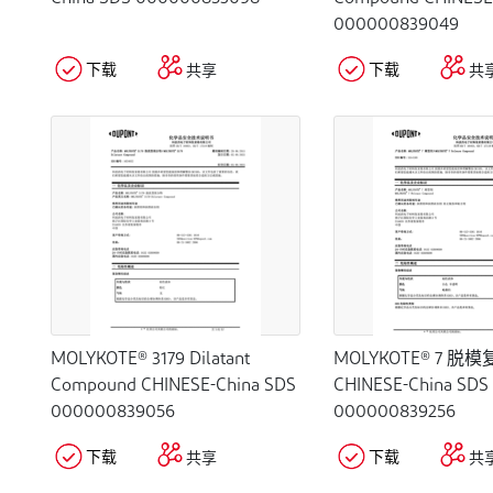
000000839049
下载
下载
共享
共
MOLYKOTE® 3179 Dilatant
MOLYKOTE® 7 脱
Compound CHINESE-China SDS
CHINESE-China SDS
000000839056
000000839256
下载
下载
共享
共