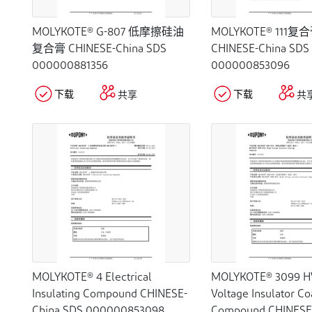
MOLYKOTE® G-807 低摩擦硅油
MOLYKOTE® 111复
复合膏 CHINESE-China SDS
CHINESE-China SDS
000000881356
000000853096
下载
下载
共享
共
MOLYKOTE® 4 Electrical
MOLYKOTE® 3099 HV
Insulating Compound CHINESE-
Voltage Insulator Co
China SDS 000000853098
Compound CHINESE