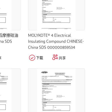
07 低摩擦硅油
MOLYKOTE® 4 Electrical
na SDS
Insulating Compound CHINESE-
China SDS 000000859534
下载
享
共享