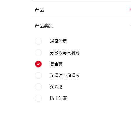
产品
产品类别
减摩涂层
分散液与气雾剂
复合膏
润滑油与润滑液
润滑脂
防卡油膏