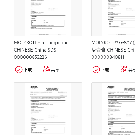
MOLYKOTE® 5 Compound
MOLYKOTE® G-8
CHINESE-China SDS
复合膏 CHINESE-Chi
000000853226
000000840811
下载
下载
共享
共