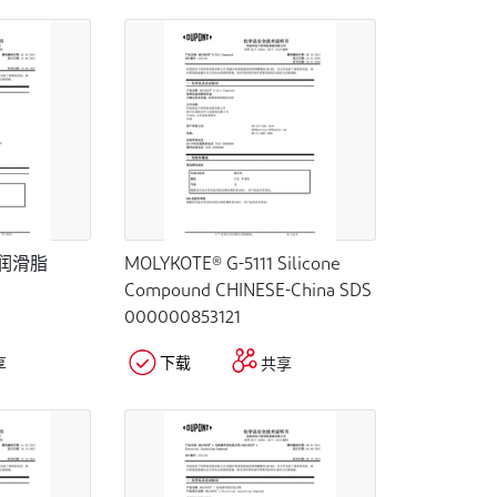
空润滑脂
MOLYKOTE® G-5111 Silicone
Compound CHINESE-China SDS
000000853121
下载
享
共享