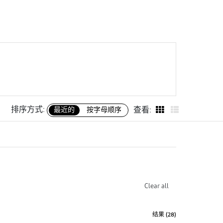
排序方式:
最近的
按字母顺序
查看:
Clear all
结果 (
28
)