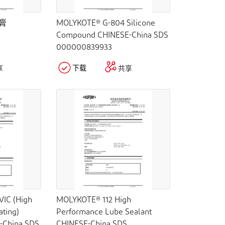
合膏
MOLYKOTE® G-804 Silicone
Compound CHINESE-China SDS
000000839933
下载
享
共享
IC (High
MOLYKOTE® 112 High
ating)
Performance Lube Sealant
-China SDS
CHINESE-China SDS